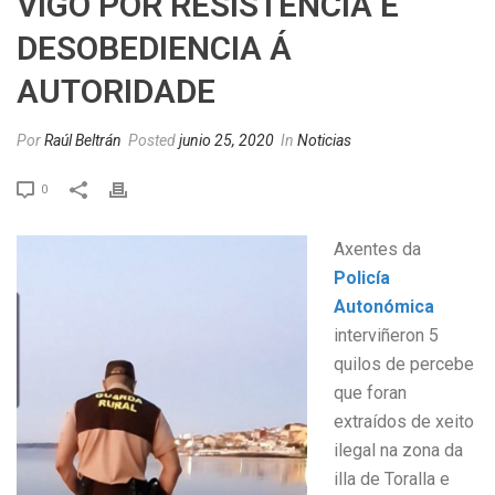
VIGO POR RESISTENCIA E
DESOBEDIENCIA Á
AUTORIDADE
Por
Raúl Beltrán
Posted
junio 25, 2020
In
Noticias
0
Axentes da
Policía
Autonómica
interviñeron 5
quilos de percebe
que foran
extraídos de xeito
ilegal na zona da
illa de Toralla e